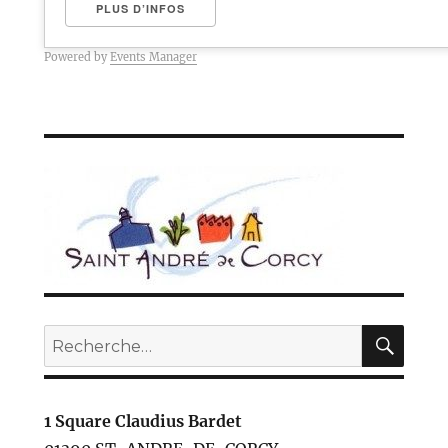
PLUS D’INFOS
Powered by
Events Manager
REC
Recherche
pour :
1 Square Claudius Bardet