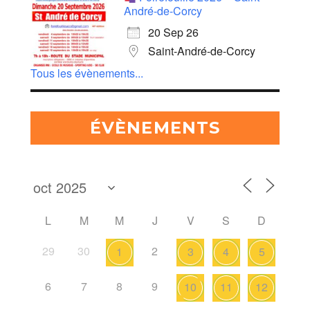
André-de-Corcy
20 Sep 26
Saint-André-de-Corcy
Tous les évènements...
ÉVÈNEMENTS
L
M
M
J
V
S
D
29
30
2
1
3
4
5
6
7
8
9
10
11
12