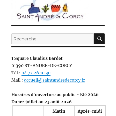
REC
Recherche
pour :
1 Square Claudius Bardet
01390 ST-ANDRE-DE-CORCY
Tél.:
04.72.26.10.30
Mail :
accueil@saintandredecorcy.fr
Horaires d'ouverture au public - Eté 2026
Du 1er juillet au 23 août 2026
Matin
Après-midi