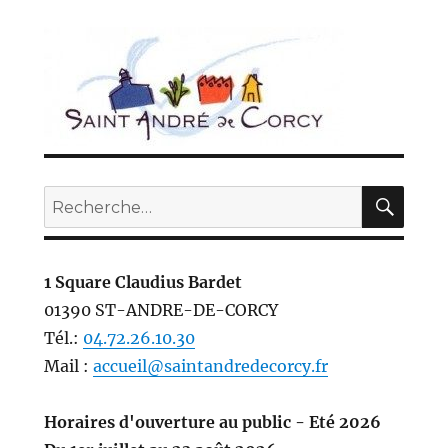
REC
Recherche
pour :
1 Square Claudius Bardet
01390 ST-ANDRE-DE-CORCY
Tél.:
04.72.26.10.30
Mail :
accueil@saintandredecorcy.fr
Horaires d'ouverture au public - Eté 2026