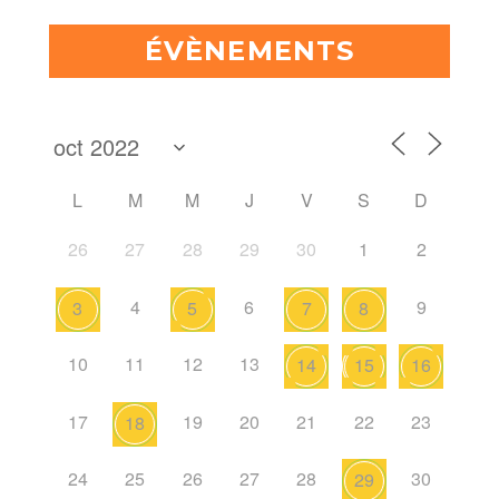
ÉVÈNEMENTS
L
M
M
J
V
S
D
26
27
28
29
30
1
2
4
6
9
3
5
7
8
10
11
12
13
14
15
16
17
19
20
21
22
23
18
24
25
26
27
28
30
29