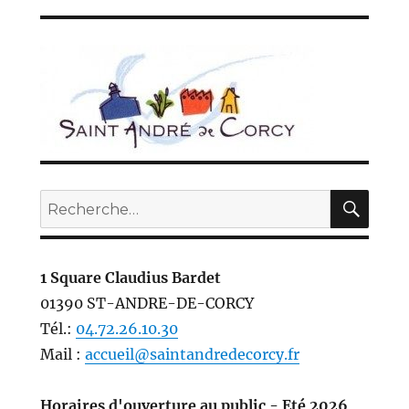
REC
Recherche
pour :
1 Square Claudius Bardet
01390 ST-ANDRE-DE-CORCY
Tél.:
04.72.26.10.30
Mail :
accueil@saintandredecorcy.fr
Horaires d'ouverture au public - Eté 2026