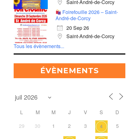
Saint-André-de-Corcy
Foirefouille 2026 – Saint-
André-de-Corcy
20 Sep 26
Saint-André-de-Corcy
Tous les évènements...
ÉVÈNEMENTS
L
M
M
J
V
S
D
29
30
1
2
3
5
4