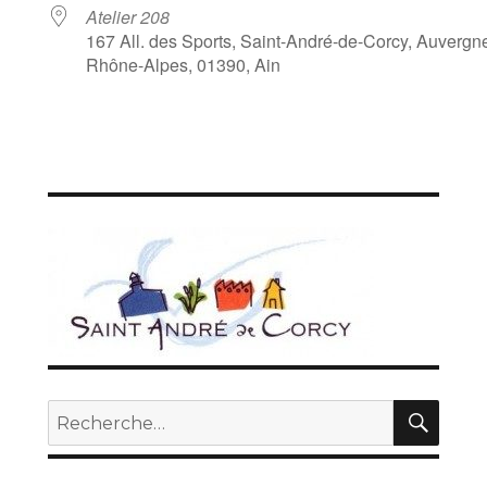
Atelier 208
167 All. des Sports, Saint-André-de-Corcy, Auvergn
Rhône-Alpes, 01390, Ain
REC
Recherche
pour :