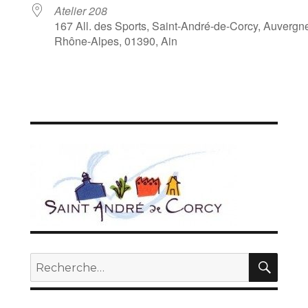
Atelier 208
167 All. des Sports, Saint-André-de-Corcy, Auvergn
Rhône-Alpes, 01390, Ain
REC
Recherche
pour :