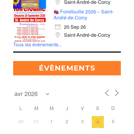
Saint-André-de-Corcy
Foirefouille 2026 – Saint-
André-de-Corcy
20 Sep 26
Saint-André-de-Corcy
Tous les évènements...
ÉVÈNEMENTS
L
M
M
J
V
S
D
30
31
1
2
3
5
4