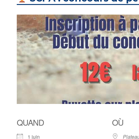
QUAND
OÙ
1 juin
Plateau