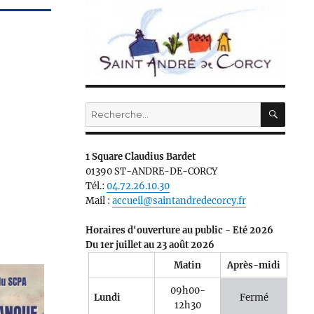
RECH
Recherche
pour :
1 Square Claudius Bardet
01390 ST-ANDRE-DE-CORCY
Tél.:
04.72.26.10.30
Mail :
accueil@saintandredecorcy.fr
Horaires d'ouverture au public - Eté 2026
Du 1er juillet au 23 août 2026
Matin
Après-midi
09h00-
Lundi
Fermé
12h30