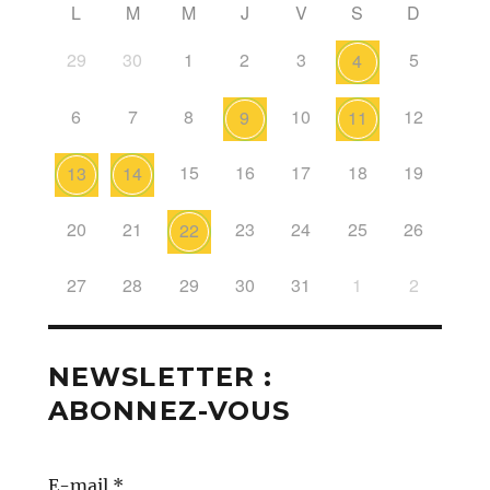
L
M
M
J
V
S
D
29
30
1
2
3
5
4
6
7
8
10
12
9
11
15
16
17
18
19
13
14
20
21
23
24
25
26
22
27
28
29
30
31
1
2
NEWSLETTER :
ABONNEZ-VOUS
E-mail
*