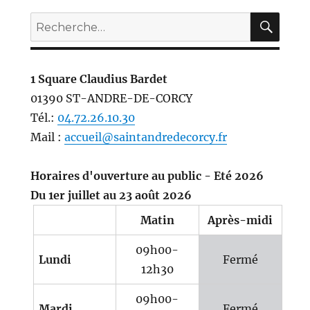
REC
Recherche
pour :
1 Square Claudius Bardet
01390 ST-ANDRE-DE-CORCY
Tél.:
04.72.26.10.30
Mail :
accueil@saintandredecorcy.fr
Horaires d'ouverture au public - Eté 2026
Du 1er juillet au 23 août 2026
Matin
Après-midi
09h00-
Lundi
Fermé
12h30
09h00-
Mardi
Fermé