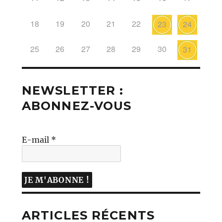
18
19
20
21
22
23
24
25
26
27
28
29
30
31
NEWSLETTER :
ABONNEZ-VOUS
E-mail
*
ARTICLES RÉCENTS