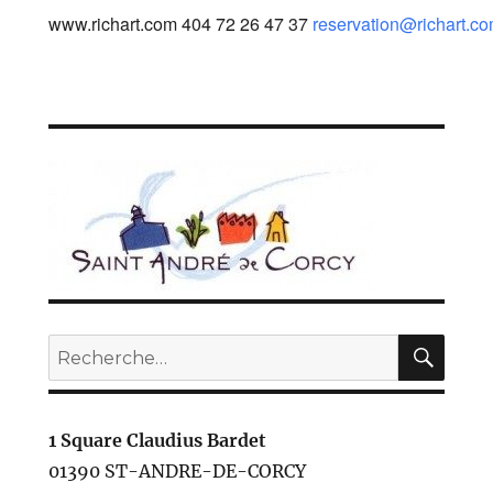
www.richart.com 404 72 26 47 37
reservation@richart.c
REC
Recherche
pour :
1 Square Claudius Bardet
01390 ST-ANDRE-DE-CORCY