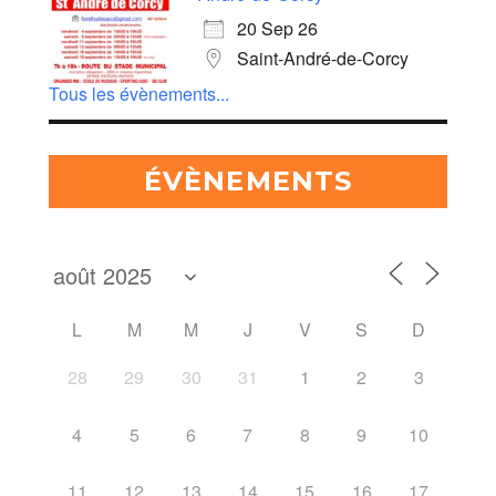
20 Sep 26
Saint-André-de-Corcy
Tous les évènements...
ÉVÈNEMENTS
L
M
M
J
V
S
D
28
29
30
31
1
2
3
4
5
6
7
8
9
10
11
12
13
14
15
16
17