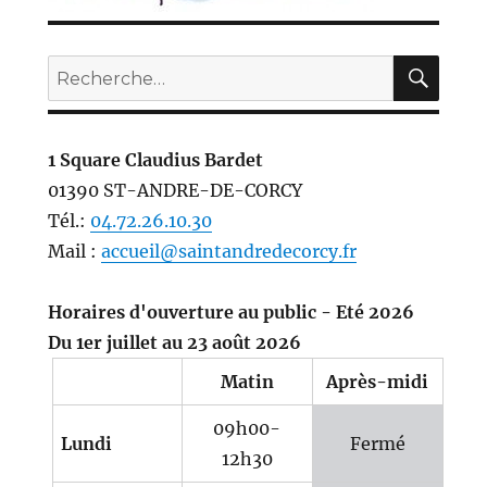
REC
Recherche
pour :
1 Square Claudius Bardet
01390 ST-ANDRE-DE-CORCY
Tél.:
04.72.26.10.30
Mail :
accueil@saintandredecorcy.fr
Horaires d'ouverture au public - Eté 2026
Du 1er juillet au 23 août 2026
Matin
Après-midi
09h00-
Lundi
Fermé
12h30