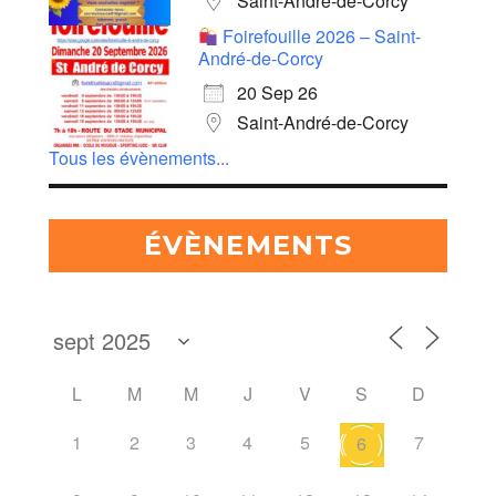
Saint-André-de-Corcy
Foirefouille 2026 – Saint-
André-de-Corcy
20 Sep 26
Saint-André-de-Corcy
Tous les évènements...
ÉVÈNEMENTS
L
M
M
J
V
S
D
1
2
3
4
5
7
6