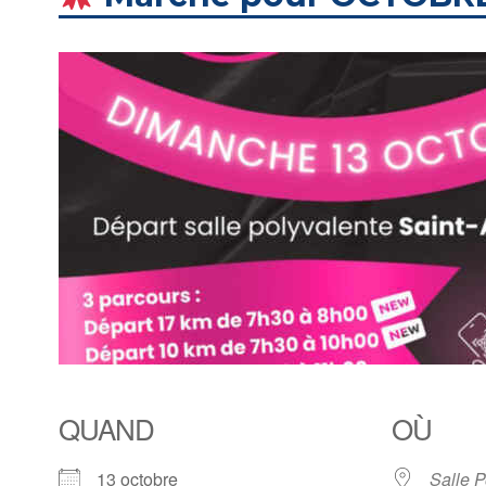
QUAND
OÙ
13 octobre
Salle P