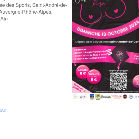
ée des Sports, Saint-André-de-
 Auvergne-Rhône-Alpes,
 Ain
ogle
iCalendar
Offic
sso