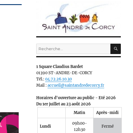
RECH
Recherche
pour :
1 Square Claudius Bardet
01390 ST-ANDRE-DE-CORCY
Tél.:
04.72.26.10.30
Mail :
accueil@saintandredecorcy.fr
Horaires d'ouverture au public - Eté 2026
Du 1er juillet au 23 août 2026
Matin
Après-midi
09h00-
Lundi
Fermé
12h30