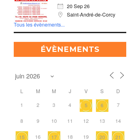
20 Sep 26
Saint-André-de-Corcy
Tous les évènements...
ÉVÈNEMENTS
L
M
M
J
V
S
D
1
2
3
4
7
5
6
8
9
10
11
12
13
14
16
18
19
15
17
20
21