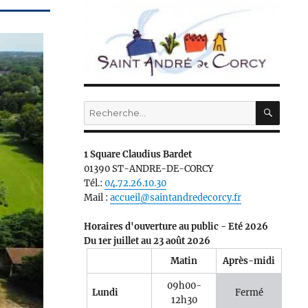
RECH
Recherche
pour :
1 Square Claudius Bardet
01390 ST-ANDRE-DE-CORCY
Tél.:
04.72.26.10.30
Mail :
accueil@saintandredecorcy.fr
Horaires d'ouverture au public - Eté 2026
Du 1er juillet au 23 août 2026
Matin
Après-midi
09h00-
Lundi
Fermé
12h30