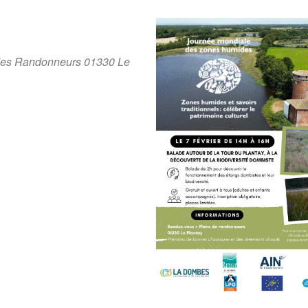
des Randonneurs 01330 Le
gle
iCalendar
Office 36