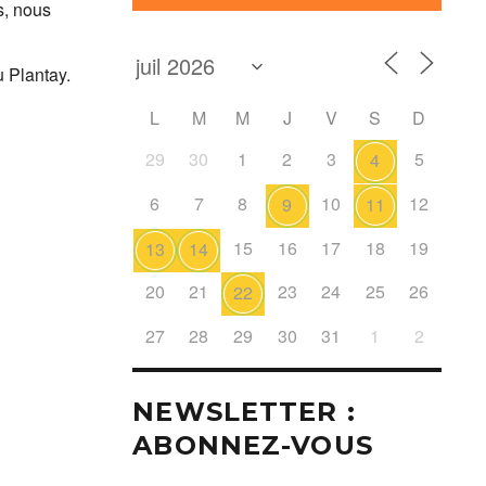
s, nous
u Plantay.
L
M
M
J
V
S
D
29
30
1
2
3
5
4
6
7
8
10
12
9
11
15
16
17
18
19
13
14
20
21
23
24
25
26
22
27
28
29
30
31
1
2
NEWSLETTER :
ABONNEZ-VOUS