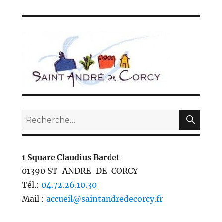
REC
Recherche
pour :
1 Square Claudius Bardet
01390 ST-ANDRE-DE-CORCY
Tél.:
04.72.26.10.30
Mail :
accueil@saintandredecorcy.fr