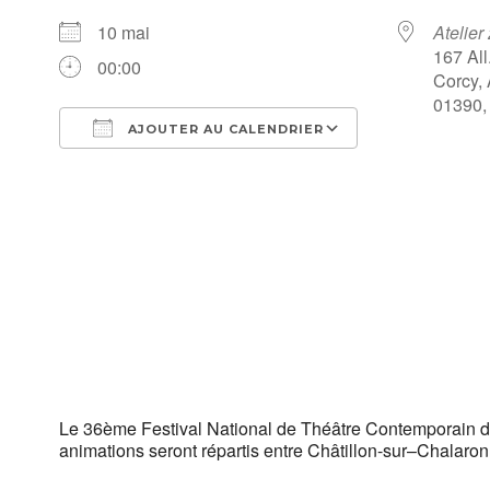
10 mai
Atelier
167 All
00:00
Corcy,
01390,
AJOUTER AU CALENDRIER
Télécharger ICS
Calendrier Go
Le 36ème Festival National de Théâtre Contemporain de
animations seront répartis entre Châtillon-sur–Chalaro