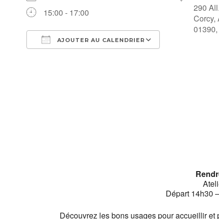
290 All
15:00 - 17:00
Corcy,
01390,
AJOUTER AU CALENDRIER
Télécharger ICS
Calendrier Go
Rendre
Atel
Départ 14h30 –
Découvrez les bons usages pour accueillir et p