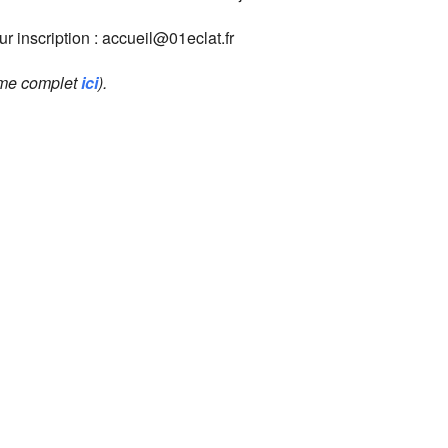
sur inscription : accueil@01eclat.fr
mme complet
ici
).