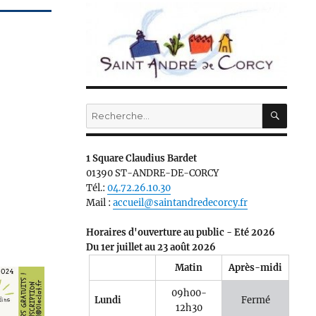
RECH
Recherche
pour :
1 Square Claudius Bardet
01390 ST-ANDRE-DE-CORCY
Tél.:
04.72.26.10.30
Mail :
accueil@saintandredecorcy.fr
Horaires d'ouverture au public - Eté 2026
Du 1er juillet au 23 août 2026
Matin
Après-midi
09h00-
Lundi
Fermé
12h30