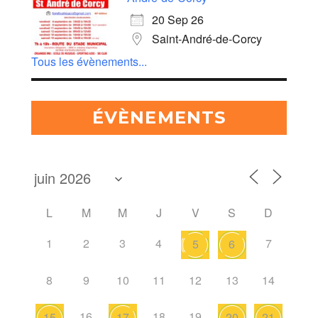
20 Sep 26
Saint-André-de-Corcy
Tous les évènements...
ÉVÈNEMENTS
L
M
M
J
V
S
D
1
2
3
4
7
5
6
8
9
10
11
12
13
14
16
18
19
15
17
20
21