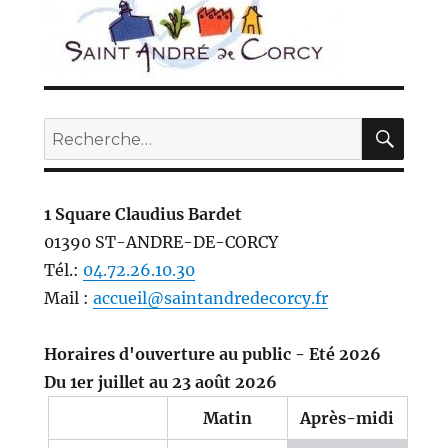
REC
Recherche
pour :
1 Square Claudius Bardet
01390 ST-ANDRE-DE-CORCY
Tél.:
04.72.26.10.30
Mail :
accueil@saintandredecorcy.fr
Horaires d'ouverture au public - Eté 2026
Du 1er juillet au 23 août 2026
Matin
Après-midi