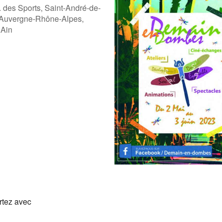
. des Sports, Saint-André-de-
 Auvergne-Rhône-Alpes,
 Ain
ogle
iCalendar
Offic
rtez avec