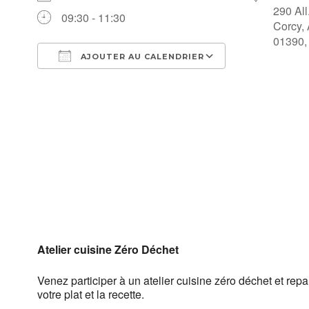
290 All
09:30 - 11:30
Corcy,
01390,
AJOUTER AU CALENDRIER
Télécharger ICS
Calendrier Go
Atelier
cuisine
Zéro Déchet
Venez participer à un atelier
cuisine
zéro déchet et repa
votre plat et la recette.