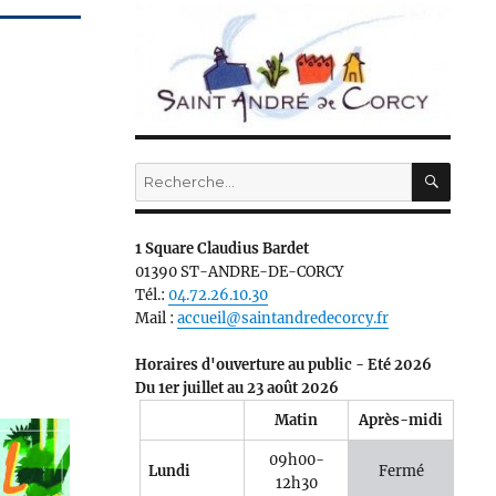
RECH
Recherche
pour :
1 Square Claudius Bardet
01390 ST-ANDRE-DE-CORCY
Tél.:
04.72.26.10.30
Mail :
accueil@saintandredecorcy.fr
Horaires d'ouverture au public - Eté 2026
Du 1er juillet au 23 août 2026
Matin
Après-midi
09h00-
Lundi
Fermé
12h30