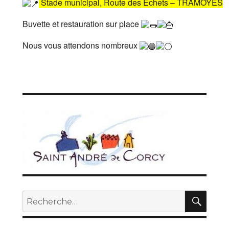
Stade municipal, Route des Échets – TRAMOYES
Buvette et restauration sur place
Nous vous attendons nombreux
REC
Recherche
pour :