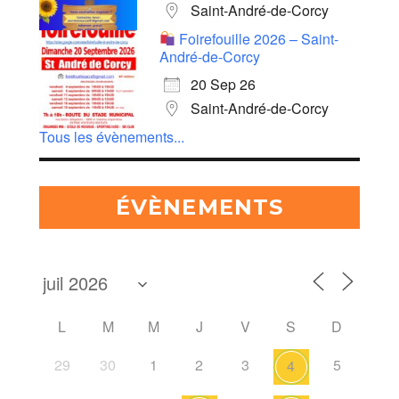
Saint-André-de-Corcy
Foirefouille 2026 – Saint-
André-de-Corcy
20 Sep 26
Saint-André-de-Corcy
Tous les évènements...
ÉVÈNEMENTS
L
M
M
J
V
S
D
29
30
1
2
3
5
4