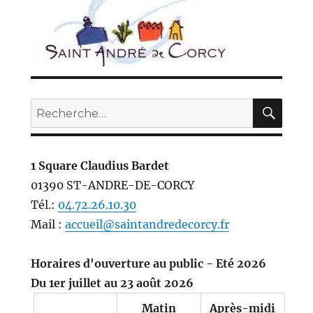
REC
Recherche
pour :
1 Square Claudius Bardet
01390 ST-ANDRE-DE-CORCY
Tél.:
04.72.26.10.30
Mail :
accueil@saintandredecorcy.fr
Horaires d'ouverture au public - Eté 2026
Du 1er juillet au 23 août 2026
Matin
Après-midi