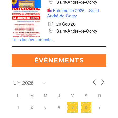
Saint-André-de-Corcy
Foirefouille 2026 – Saint-
André-de-Corcy
20 Sep 26
Saint-André-de-Corcy
Tous les évènements...
ÉVÈNEMENTS
L
M
M
J
V
S
D
1
2
3
4
7
5
6