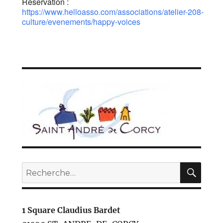
Réservation :
https://www.helloasso.com/associations/atelier-208-
culture/evenements/happy-voices
REC
Recherche
pour :
1 Square Claudius Bardet