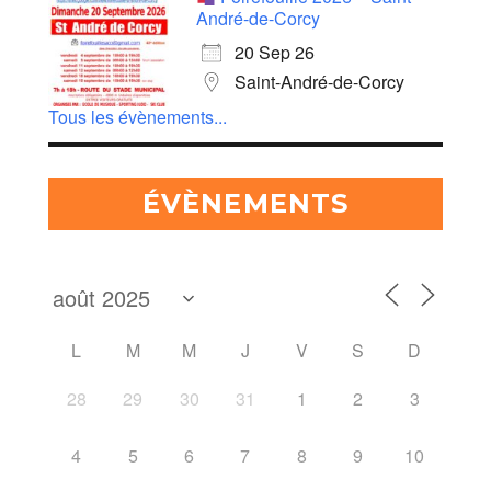
André-de-Corcy
20 Sep 26
Saint-André-de-Corcy
Tous les évènements...
ÉVÈNEMENTS
L
M
M
J
V
S
D
28
29
30
31
1
2
3
4
5
6
7
8
9
10