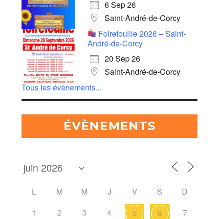
6 Sep 26
Saint-André-de-Corcy
Foirefouille 2026 – Saint-
André-de-Corcy
20 Sep 26
Saint-André-de-Corcy
Tous les évènements...
ÉVÈNEMENTS
L
M
M
J
V
S
D
1
2
3
4
7
5
6