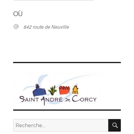
Télécharger ICS
Calendrier Goo
OÙ
842 route de Neuville
REC
Recherche
pour :