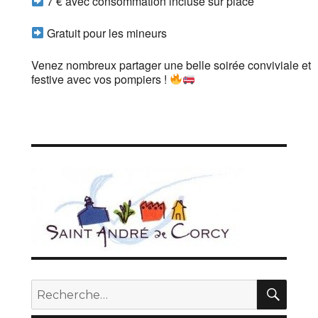
7 € avec consommation incluse sur place
Gratuit pour les mineurs
Venez nombreux partager une belle soirée conviviale et
festive avec vos pompiers !
REC
Recherche
pour :