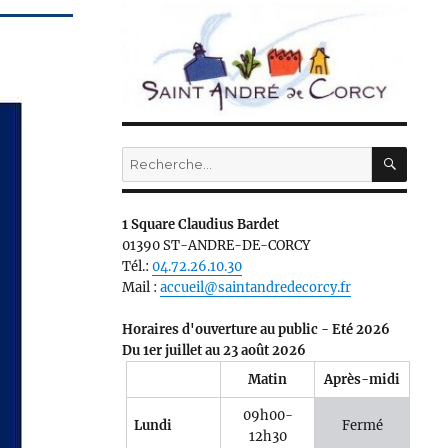
RECH
Recherche
pour :
1 Square Claudius Bardet
01390 ST-ANDRE-DE-CORCY
Tél.:
04.72.26.10.30
Mail :
accueil@saintandredecorcy.fr
Horaires d'ouverture au public - Eté 2026
Du 1er juillet au 23 août 2026
Matin
Après-midi
09h00-
Lundi
Fermé
12h30