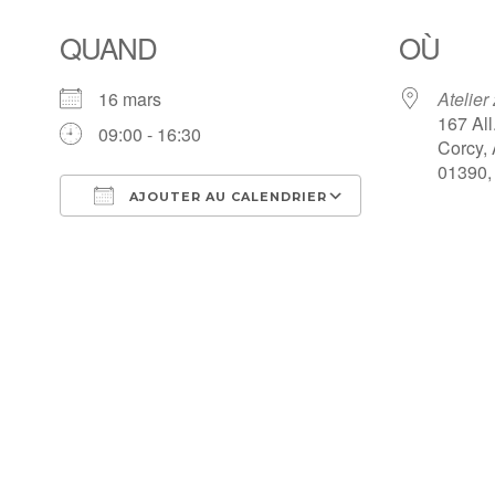
QUAND
OÙ
16 mars
Atelier
167 All
09:00 - 16:30
Corcy,
01390,
AJOUTER AU CALENDRIER
Télécharger ICS
Calendrier Go