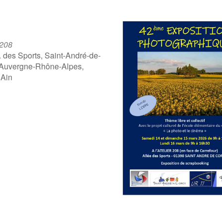
 208
. des Sports, Saint-André-de-
 Auvergne-Rhône-Alpes,
 Ain
ogle
iCalendar
Offic