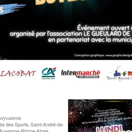
olyvalente
ée des Sports, Saint-André-de-
 Auvergne-Rhône-Alpes,