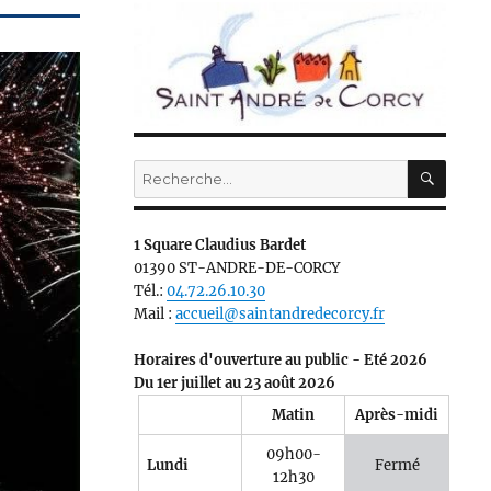
RECH
Recherche
pour :
1 Square Claudius Bardet
01390 ST-ANDRE-DE-CORCY
Tél.:
04.72.26.10.30
Mail :
accueil@saintandredecorcy.fr
Horaires d'ouverture au public - Eté 2026
Du 1er juillet au 23 août 2026
Matin
Après-midi
09h00-
Lundi
Fermé
12h30