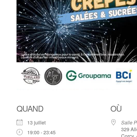
QUAND
OÙ
13 juillet
Salle P
329 All
19:00 - 23:45
Corcy,