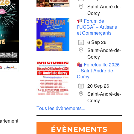
Saint-André-de-
Corcy
Forum de
e 365
Outlook Live
l’UCCAÏ – Artisans
et Commerçants
6 Sep 26
Saint-André-de-
Corcy
Foirefouille 2026
– Saint-André-de-
Corcy
20 Sep 26
Saint-André-de-
Corcy
Tous les évènements...
partement
ÉVÈNEMENTS