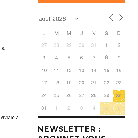
L
M
M
J
V
S
D
27
28
29
30
31
1
2
is.
8
3
4
5
6
7
9
10
11
12
13
14
15
16
17
18
19
20
21
22
23
24
25
26
27
28
29
30
31
1
2
3
4
5
6
nviviale à
NEWSLETTER :