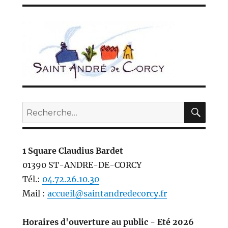
REC
Recherche
pour :
1 Square Claudius Bardet
01390 ST-ANDRE-DE-CORCY
Tél.:
04.72.26.10.30
Mail :
accueil@saintandredecorcy.fr
Horaires d'ouverture au public - Eté 2026