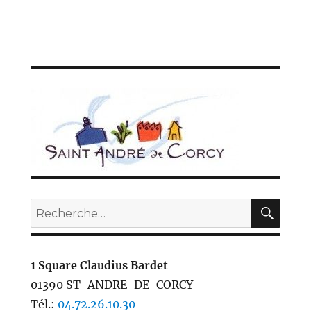
REC
Recherche
pour :
1 Square Claudius Bardet
01390 ST-ANDRE-DE-CORCY
Tél.:
04.72.26.10.30