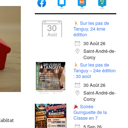
Sur les pas de
30
Tanguy, 24 ème
Août
édition
30 Août 26
Saint-André-de-
Corcy
Sur les pas de
Tanguy – 24e édition
: 30 août
30 Août 26
Saint-André-de-
Corcy
Soirée
Guinguette de la
Classe en 7
Habitat
5 Sep 26