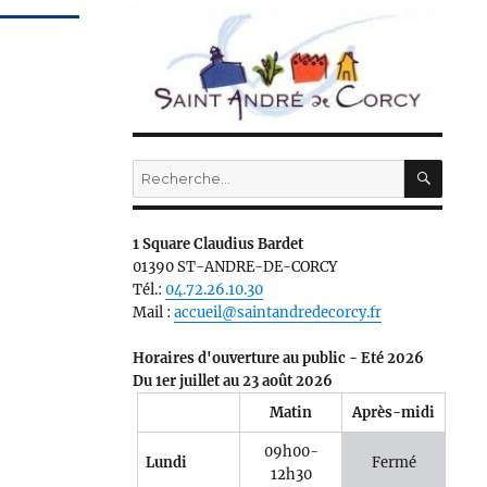
RECH
Recherche
pour :
1 Square Claudius Bardet
01390 ST-ANDRE-DE-CORCY
Tél.:
04.72.26.10.30
Mail :
accueil@saintandredecorcy.fr
Horaires d'ouverture au public - Eté 2026
Du 1er juillet au 23 août 2026
Matin
Après-midi
09h00-
Lundi
Fermé
12h30