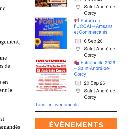
Saint-André-de-
une
Corcy
Forum de
l’UCCAÏ – Artisans
et Commerçants
6 Sep 26
nagement,
Saint-André-de-
Corcy
une
Foirefouille 2026
es de
– Saint-André-de-
Corcy
s en
20 Sep 26
Saint-André-de-
ent le
Corcy
Tous les évènements...
st
ÉVÈNEMENTS
 demandés