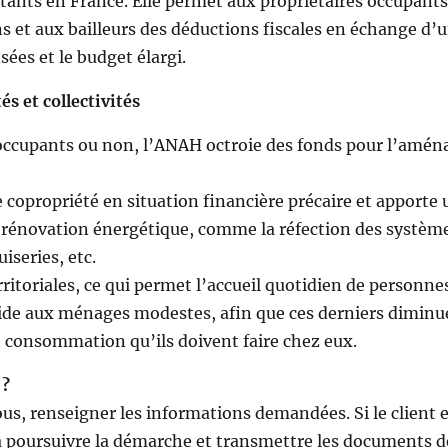
itants en France. Elle permet aux propriétaires occupants
s et aux bailleurs des déductions fiscales en échange d’
ées et le budget élargi.
s et collectivités
nt occupants ou non, l’ANAH octroie des fonds pour l’amé
opropriété en situation financière précaire et apporte 
e rénovation énergétique, comme la réfection des systèm
iseries, etc.
rritoriales, ce qui permet l’accueil quotidien de personne
n aide aux ménages modestes, afin que ces derniers diminu
t consommation qu’ils doivent faire chez eux.
 ?
ous, renseigner les informations demandées. Si le client e
u’à poursuivre la démarche et transmettre les documents