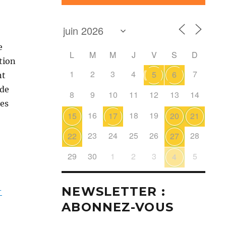
e
L
M
M
J
V
S
D
tion
1
2
3
4
7
5
6
nt
 de
8
9
10
11
12
13
14
ues
16
18
19
15
17
20
21
23
24
25
26
28
22
27
29
30
1
2
3
5
4
NEWSLETTER :
-
ABONNEZ-VOUS