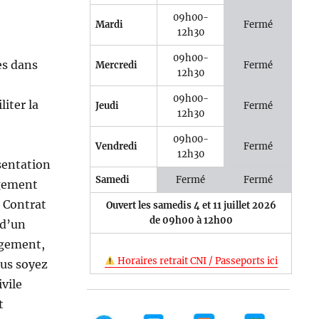
09h00-
Mardi
Fermé
12h30
09h00-
es dans
Mercredi
Fermé
12h30
09h00-
iter la
Jeudi
Fermé
12h30
09h00-
Vendredi
Fermé
12h30
sentation
Samedi
Fermé
Fermé
ogement
. Contrat
Ouvert les samedis 4 et 11 juillet 2026
de 09h00 à 12h00
 d’un
ogement,
Horaires retrait CNI / Passeports ici
ous soyez
ivile
t