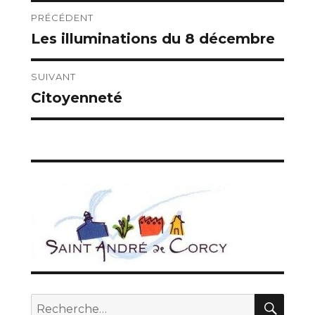
Navigation
PRÉCÉDENT
Les illuminations du 8 décembre
Publication
de
précédente :
l’article
SUIVANT
Citoyenneté
Publication
suivante :
REC
Recherche