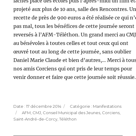
lâchés place des écoles puis l’après-midi un film ét
projeté aux plus de 10 ans, salle des Rencontres. U
recette de près de 900 euros a été réalisée ce qui n’
pas mal, tous les bénéfices de cette journée seront
reversés à l’AFM-Téléthon. Un grand merci au CMJ
au bénévoles à toutes celles et tout ceux qui ont
œuvré tout au long de cette journée, sans oublier
Daniel Marie Claude et bien d’autres,… Merci à tou
nos amis Corciens qui ont pris de leur temps pour
venir donner et faire que cette journée soit réussie.
Publié
Catégories
17 décembre 2014
Manifestations
Étiquettes
le
AFM
,
CMJ
,
Conseil Municipal des Jeunes
,
Corciens
,
Saint-André-de-Corcy
,
Téléthon