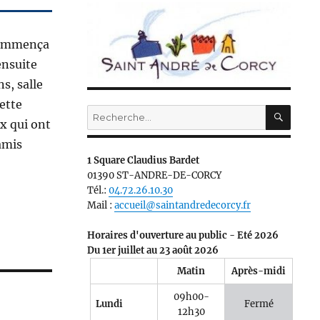
 commença
ensuite
s, salle
ette
RECH
Recherche
x qui ont
pour :
amis
1 Square Claudius Bardet
01390 ST-ANDRE-DE-CORCY
Tél.:
04.72.26.10.30
Mail :
accueil@saintandredecorcy.fr
Horaires d'ouverture au public - Eté 2026
Du 1er juillet au 23 août 2026
Matin
Après-midi
09h00-
Lundi
Fermé
12h30