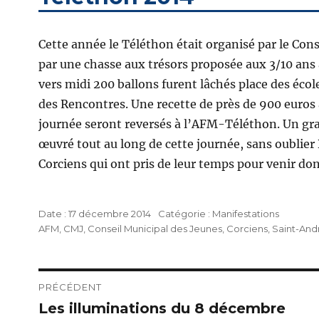
Cette année le Téléthon était organisé par le Co
par une chasse aux trésors proposée aux 3/10 ans
vers midi 200 ballons furent lâchés place des école
des Rencontres. Une recette de près de 900 euros a 
journée seront reversés à l’AFM-Téléthon. Un gran
œuvré tout au long de cette journée, sans oublier
Corciens qui ont pris de leur temps pour venir donn
Publié
Catégories
17 décembre 2014
Manifestations
Étiquettes
le
AFM
,
CMJ
,
Conseil Municipal des Jeunes
,
Corciens
,
Saint-And
Navigation
PRÉCÉDENT
Les illuminations du 8 décembre
Publication
de