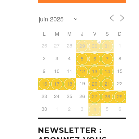
L
M
M
J
V
S
D
+
26
27
28
1
29
30
31
2
3
4
8
5
6
7
9
10
11
15
12
13
14
19
22
16
17
18
20
21
23
24
25
26
27
28
29
30
1
2
3
5
6
4
NEWSLETTER :