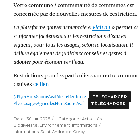
Votre commune / communauté de communes est
concernée par de nouvelles mesures de restriction.
La plateforme gouvernementale «
VigiEau
» permet d
s’informer facilement sur les restrictions d’eau en
vigueur, pour tous les usages, selon la localisation. Il
délivre également de judicieux conseils et gestes à
adopter pour économiser l’eau.
Restrictions pour les particuliers sur notre commu
: suivez
ce lien
3.FlyerHorsSaoneAvalAlerteRenforce
TÉLÉCHARGER
FlyerUsagesAgricolesHorsSaoneAval
TÉLÉCHARGER
Publié
Catégories
30 juin 2026
Actualités
,
le
Étiquettes
Biodiversité
,
Environnement
,
Informations
informations
,
Saint-André-de-Corcy