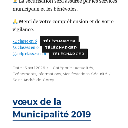
La sécurisation sera assurée par les services
municipaux et les bénévoles.
Merci de votre compréhension et de votre
vigilance.
32 classe en 6
TÉLÉCHARGER
34 classes en 6
TÉLÉCHARGER
33 odp classes en 6
TÉLÉCHARGER
Publié
Catégories
3 avril 2026
Actualités
,
le
Étique
Événements
,
Informations
,
Manifestations
,
Sécurité
Saint-André-de-Corcy
vœux de la
Municipalité 2019