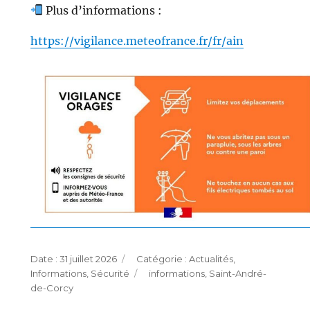
Plus d’informations :
https://vigilance.meteofrance.fr/fr/ain
Publié
Catégories
31 juillet 2026
Actualités
,
le
Étiquettes
Informations
,
Sécurité
informations
,
Saint-André-
de-Corcy