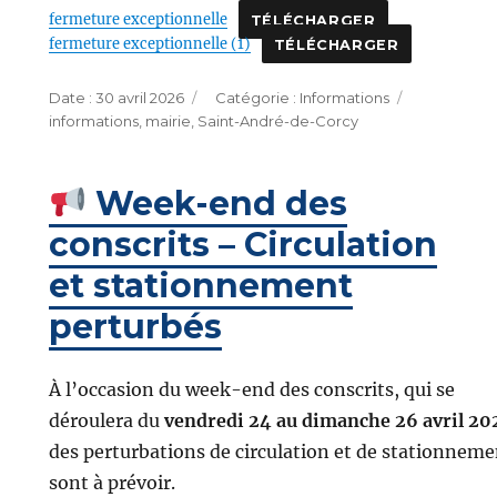
fermeture exceptionnelle
TÉLÉCHARGER
fermeture exceptionnelle (1)
TÉLÉCHARGER
Publié
Catégories
Étiquettes
30 avril 2026
Informations
le
informations
,
mairie
,
Saint-André-de-Corcy
Week-end des
conscrits – Circulation
et stationnement
perturbés
À l’occasion du week-end des conscrits, qui se
déroulera du
vendredi 24 au dimanche 26 avril 20
des perturbations de circulation et de stationneme
sont à prévoir.