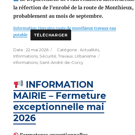
la réfection de l’enrobé de la route de Monthieux,
probablement au mois de septembre.
information riverains route de monthieux travaux eau
potable
TÉLÉCHARGER
Publié
Catégories
22 mai 2026
Actualités
,
le
Étiquettes
Informations
,
Sécurité
,
Travaux
,
Urbanisme
informations
,
Saint-André-de-Corcy
INFORMATION
MAIRIE – Fermeture
exceptionnelle mai
2026