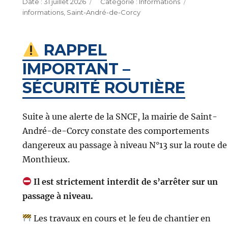
Publié
Catégories
Étiquettes
31 juillet 2026
Informations
le
informations
,
Saint-André-de-Corcy
RAPPEL
IMPORTANT –
SÉCURITÉ ROUTIÈRE
Suite à une alerte de la SNCF, la mairie de Saint-
André-de-Corcy constate des comportements
dangereux au passage à niveau N°13 sur la route de
Monthieux.
Il est strictement interdit de s’arrêter sur un
passage à niveau.
Les travaux en cours et le feu de chantier en