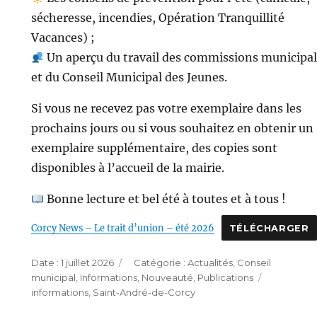
sécheresse, incendies, Opération Tranquillité
Vacances) ;
Un aperçu du travail des commissions municipa
et du Conseil Municipal des Jeunes.
Si vous ne recevez pas votre exemplaire dans les
prochains jours ou si vous souhaitez en obtenir un
exemplaire supplémentaire, des copies sont
disponibles à l’accueil de la mairie.
Bonne lecture et bel été à toutes et à tous !
Corcy News – Le trait d’union – été 2026
TÉLÉCHARGER
Publié
Catégories
1 juillet 2026
Actualités
,
Conseil
le
Étiquette
municipal
,
Informations
,
Nouveauté
,
Publications
informations
,
Saint-André-de-Corcy