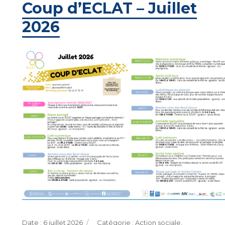
Coup d’ECLAT – Juillet
2026
Publié
Catégories
6 juillet 2026
Action sociale
,