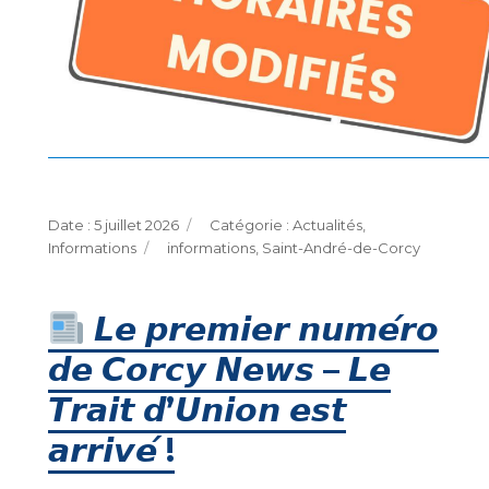
Publié
Catégories
5 juillet 2026
Actualités
,
le
Étiquettes
Informations
informations
,
Saint-André-de-Corcy
𝙇𝙚 𝙥𝙧𝙚𝙢𝙞𝙚𝙧 𝙣𝙪𝙢𝙚́𝙧𝙤
𝙙𝙚 𝘾𝙤𝙧𝙘𝙮 𝙉𝙚𝙬𝙨 – 𝙇𝙚
𝙏𝙧𝙖𝙞𝙩 𝙙’𝙐𝙣𝙞𝙤𝙣 𝙚𝙨𝙩
𝙖𝙧𝙧𝙞𝙫𝙚́ !