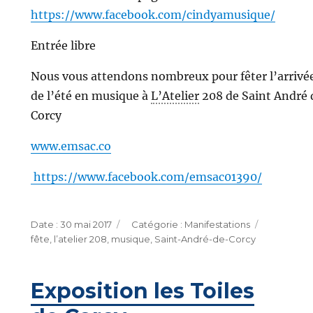
https://www.facebook.com/cindyamusique/
Entrée libre
Nous vous attendons nombreux pour fêter l’arrivé
de l’été en musique à
L’Atelier
208 de Saint André 
Corcy
www.emsac.co
https://www.facebook.com/emsac01390/
Publié
Catégories
Étiquette
30 mai 2017
Manifestations
le
fête
,
l’atelier 208
,
musique
,
Saint-André-de-Corcy
Exposition les Toiles