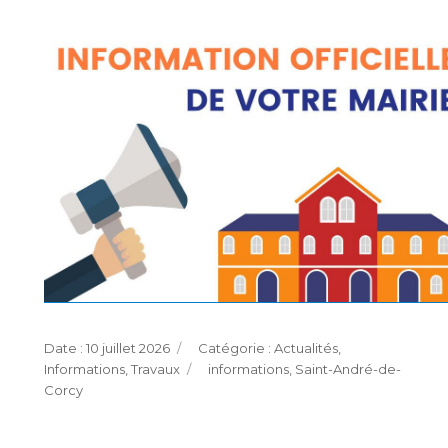
Publié
Catégories
10 juillet 2026
Actualités
,
le
Étiquettes
Informations
,
Travaux
informations
,
Saint-André-de-
Corcy