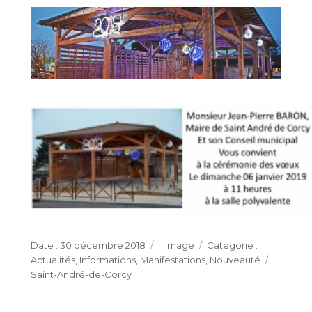
Publié
Format
Catégories
30 décembre 2018
Image
le
Étiquet
Actualités
,
Informations
,
Manifestations
,
Nouveauté
Saint-André-de-Corcy