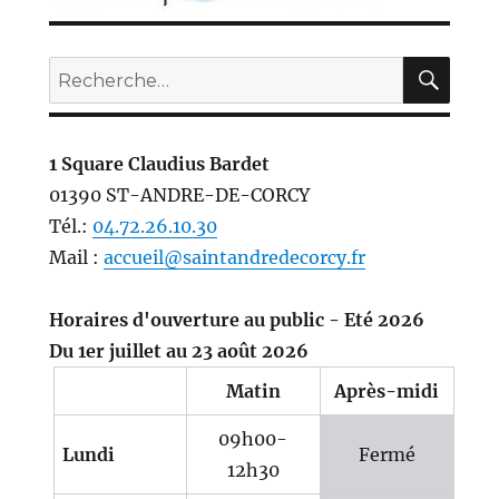
REC
Recherche
pour :
1 Square Claudius Bardet
01390 ST-ANDRE-DE-CORCY
Tél.:
04.72.26.10.30
Mail :
accueil@saintandredecorcy.fr
Horaires d'ouverture au public - Eté 2026
Du 1er juillet au 23 août 2026
Matin
Après-midi
09h00-
Lundi
Fermé
12h30