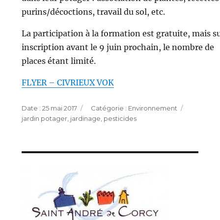
purins/décoctions, travail du sol, etc.
La participation à la formation est gratuite, mais s
inscription avant le 9 juin prochain, le nombre de
places étant limité.
FLYER – CIVRIEUX VOK
Publié
Catégories
Étiquett
25 mai 2017
Environnement
le
jardin potager
,
jardinage
,
pesticides