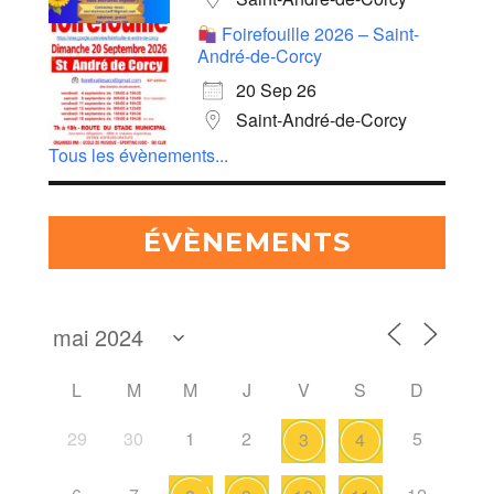
Foirefouille 2026 – Saint-
André-de-Corcy
20 Sep 26
Saint-André-de-Corcy
Tous les évènements...
ÉVÈNEMENTS
L
M
M
J
V
S
D
29
30
1
2
5
3
4