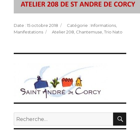
Publié
Catégories
15 octobre 2018
Informations
,
le
Étiquettes
Manifestations
Atelier 208
,
Chantemuse
,
Trio Nato
REC
Recherche
pour :