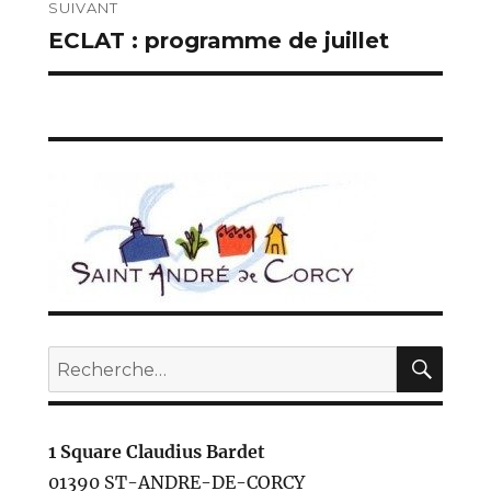
SUIVANT
ECLAT : programme de juillet
Publication
suivante :
REC
Recherche
pour :
1 Square Claudius Bardet
01390 ST-ANDRE-DE-CORCY