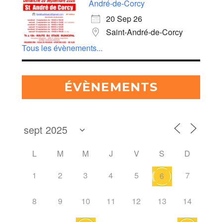
André-de-Corcy
20 Sep 26
Saint-André-de-Corcy
Tous les évènements...
ÉVÈNEMENTS
L
M
M
J
V
S
D
1
2
3
4
5
7
6
8
9
10
11
12
13
14