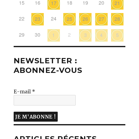
15
16
18
19
20
17
21
22
24
23
25
26
27
28
29
30
2
1
3
4
5
NEWSLETTER :
ABONNEZ-VOUS
E-mail
*
ARTICLES RÉCENTS