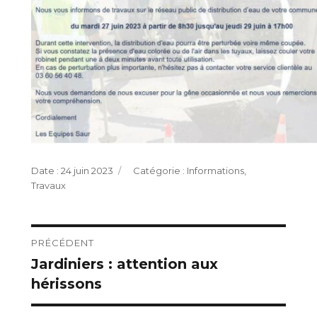
Publié
Catégories
24 juin 2023
Informations
,
le
Travaux
Navigation
PRÉCÉDENT
Jardiniers : attention aux
Publication
de
hérissons
précédente :
l’article