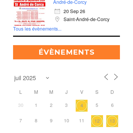
André-de-Corcy
20 Sep 26
Saint-André-de-Corcy
Tous les évènements...
ÉVÈNEMENTS
L
M
M
J
V
S
D
30
1
2
3
5
6
4
7
8
9
10
11
12
13