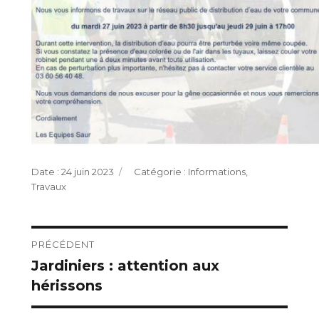
Publié
Catégories
24 juin 2023
Informations
,
le
Travaux
Navigation
PRÉCÉDENT
Jardiniers : attention aux
Publication
de
hérissons
précédente :
l’article