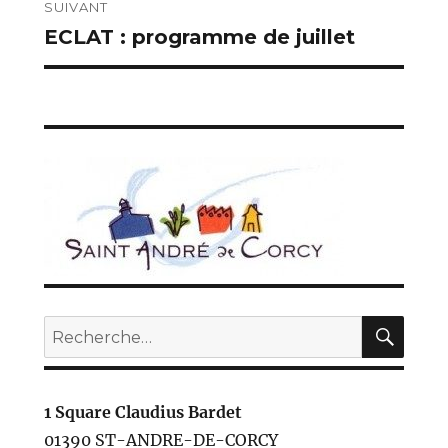
SUIVANT
ECLAT : programme de juillet
Publication
suivante :
REC
Recherche
pour :
1 Square Claudius Bardet
01390 ST-ANDRE-DE-CORCY