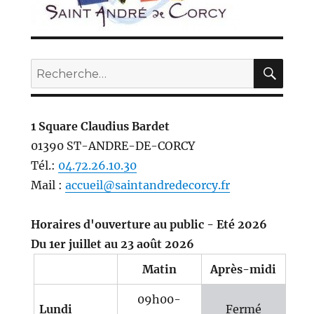
REC
Recherche
pour :
1 Square Claudius Bardet
01390 ST-ANDRE-DE-CORCY
Tél.:
04.72.26.10.30
Mail :
accueil@saintandredecorcy.fr
Horaires d'ouverture au public - Eté 2026
Du 1er juillet au 23 août 2026
Matin
Après-midi
09h00-
Lundi
Fermé