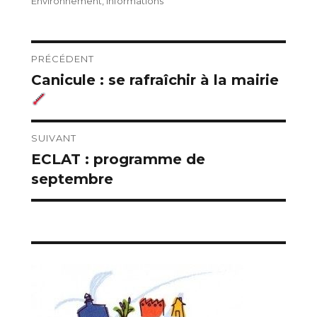
le
Environnement
,
Informations
Navigation
PRÉCÉDENT
Canicule : se rafraîchir à la mairie
Publication
de
précédente :
l’article
SUIVANT
ECLAT : programme de
Publication
septembre
suivante :