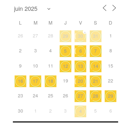
L
M
M
J
V
S
D
+
26
27
28
1
29
30
31
2
3
4
8
5
6
7
9
10
11
15
12
13
14
19
22
16
17
18
20
21
23
24
25
26
27
28
29
30
1
2
3
5
6
4