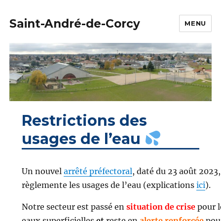
Saint-André-de-Corcy
MENU
Restrictions des
usages de l’eau
Un nouvel
arrêté préfectoral
, daté du 23 août 2023,
règlemente les usages de l’eau (explications
ici
).
Notre secteur est passé en
situation de crise
pour l
eaux superficielles
et
reste en
alerte renforcée
pou