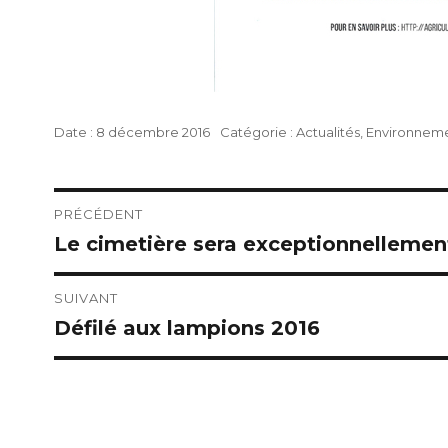
Publié
Catégories
8 décembre 2016
Actualités
,
Environnem
le
Navigation
PRÉCÉDENT
Le cimetière sera exceptionnellemen
Publication
de
précédente :
l’article
SUIVANT
Défilé aux lampions 2016
Publication
suivante :