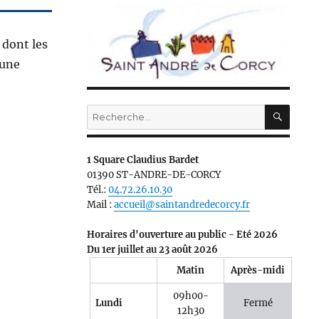
 dont les
 une
RECH
Recherche
pour :
1 Square Claudius Bardet
01390 ST-ANDRE-DE-CORCY
Tél.:
04.72.26.10.30
Mail :
accueil@saintandredecorcy.fr
Horaires d'ouverture au public - Eté 2026
Du 1er juillet au 23 août 2026
Matin
Après-midi
09h00-
Lundi
Fermé
12h30