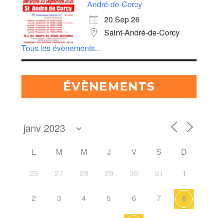
André-de-Corcy
20 Sep 26
Saint-André-de-Corcy
Tous les évènements...
ÉVÈNEMENTS
L
M
M
J
V
S
D
26
27
28
29
30
31
1
2
3
4
5
6
7
8