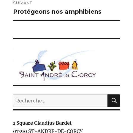
l’article
SUIVANT
Protégeons nos amphibiens
Publication
suivante :
REC
Recherche
pour :
1 Square Claudius Bardet
01390 ST-ANDRE-DE-CORCY