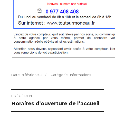
Publié
Catégories
9 février 2021
Informations
le
Navigation
PRÉCÉDENT
Horaires d’ouverture de l’accueil
Publication
de
précédente :