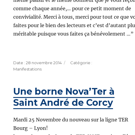
même plaisir et le même bonheur que je vous reçoi
comme chaque année,… pour ce petit moment de
convivialité. Merci à tous, merci pour tout ce que v
faites pour le bien des lecteurs et c’est d’autant pl
méritable puisque vous faites ça bénévolement …”
Publié
Catégories
28 novembre 2014
le
Manifestations
Une borne Nova’Ter à
Saint André de Corcy
Mardi 25 Novembre du nouveau sur la ligne TER
Bourg – Lyon!