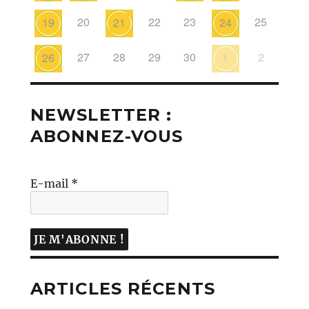
20
22
23
25
19
21
24
27
28
29
30
2
26
1
NEWSLETTER :
ABONNEZ-VOUS
E-mail
*
ARTICLES RÉCENTS