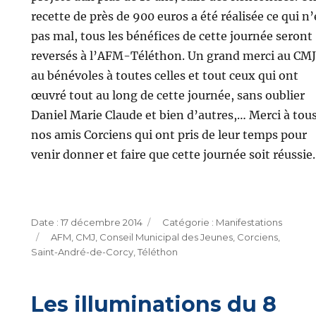
recette de près de 900 euros a été réalisée ce qui n’
pas mal, tous les bénéfices de cette journée seront
reversés à l’AFM-Téléthon. Un grand merci au CMJ
au bénévoles à toutes celles et tout ceux qui ont
œuvré tout au long de cette journée, sans oublier
Daniel Marie Claude et bien d’autres,… Merci à tou
nos amis Corciens qui ont pris de leur temps pour
venir donner et faire que cette journée soit réussie.
Publié
Catégories
17 décembre 2014
Manifestations
Étiquettes
le
AFM
,
CMJ
,
Conseil Municipal des Jeunes
,
Corciens
,
Saint-André-de-Corcy
,
Téléthon
Les illuminations du 8