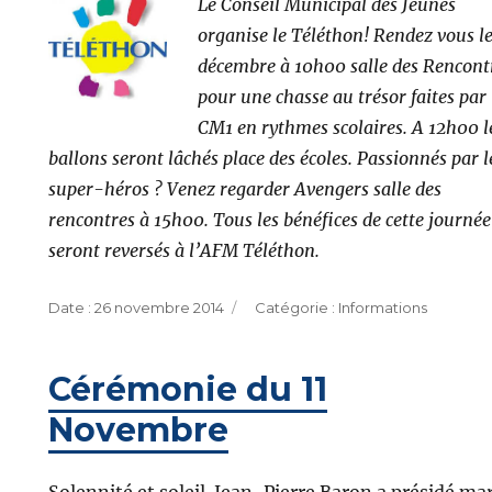
Le Conseil Municipal des Jeunes
organise le Téléthon! Rendez vous l
décembre à 10h00 salle des Rencont
pour une chasse au trésor faites par 
CM1 en rythmes scolaires. A 12h00 l
ballons seront lâchés place des écoles. Passionnés par l
super-héros ? Venez regarder Avengers salle des
rencontres à 15h00. Tous les bénéfices de cette journée
seront reversés à l’AFM Téléthon.
Publié
Catégories
26 novembre 2014
Informations
le
Cérémonie du 11
Novembre
Solennité et soleil. Jean-Pierre Baron a présidé ma