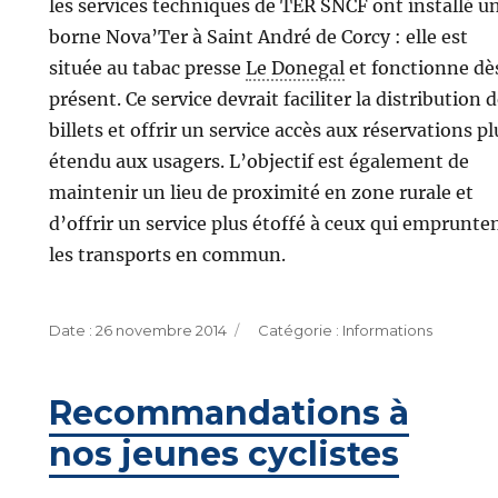
les services techniques de TER SNCF ont installé u
borne Nova’Ter à Saint André de Corcy : elle est
située au tabac presse
Le Donegal
et fonctionne dè
présent. Ce service devrait faciliter la distribution 
billets et offrir un service accès aux réservations pl
étendu aux usagers. L’objectif est également de
maintenir un lieu de proximité en zone rurale et
d’offrir un service plus étoffé à ceux qui emprunte
les transports en commun.
Publié
Catégories
26 novembre 2014
Informations
le
Recommandations à
nos jeunes cyclistes