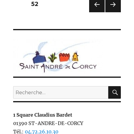
Pagination
PAGE
52
des
PAG
PAG
E
E
publications
PRÉC
SUIV
ÉDE
ANT
NTE
E
REC
Recherche
pour :
1 Square Claudius Bardet
01390 ST-ANDRE-DE-CORCY
Tél.:
04.72.26.10.30