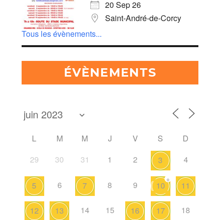
20 Sep 26
Saint-André-de-Corcy
Tous les évènements...
ÉVÈNEMENTS
L
M
M
J
V
S
D
29
30
31
1
2
4
3
+
6
8
9
5
7
10
11
14
15
18
12
13
16
17