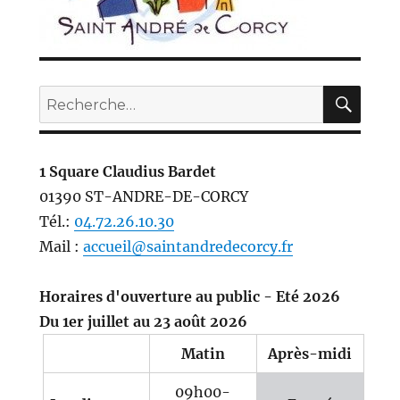
REC
Recherche
pour :
1 Square Claudius Bardet
01390 ST-ANDRE-DE-CORCY
Tél.:
04.72.26.10.30
Mail :
accueil@saintandredecorcy.fr
Horaires d'ouverture au public - Eté 2026
Du 1er juillet au 23 août 2026
Matin
Après-midi
09h00-