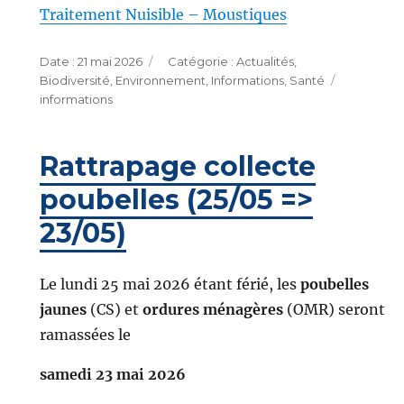
Traitement Nuisible – Moustiques
Publié
Catégories
21 mai 2026
Actualités
,
le
Étiquette
Biodiversité
,
Environnement
,
Informations
,
Santé
informations
Rattrapage collecte
poubelles (25/05 =>
23/05)
Le lundi 25 mai 2026 étant férié, les
poubelles
jaunes
(CS) et
ordures ménagères
(OMR) seront
ramassées le
samedi 23 mai 2026