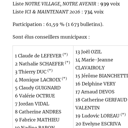
Liste
NOTRE VILLAGE, NOTRE AVENIR
:
939
voix
Liste
ICI & MAINTENANT 2026
:
734
voix
Participation :
61,59 % (1 673 bulletins).
Sont élus conseillers municipaux :
13 Joël OZIL
(*)
1 Claude de LEFEVER
14 Marie-Jeanne
(*)
2 Nathalie SCHAEFER
CLAVAIROLY
(*)
3 Thierry DUC
15 Jérôme BIANCHETTI
(*)
4 Monique LACROIX
16 Delphine VERY
5 Claudy GUIGNARD
17 Arnaud DEVOS
6 Valérie OCTRUE
18 Catherine GERFAUD
7 Jordan VIDAL
VALENTIN
8 Catherine ANDRES
(*)
19 Ludovic LOREAU
9 Fabrice MATHIEU
20 Evelyne ESCRIVA
10 Nadine BARON