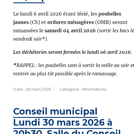
Le lundi 6 avril 2026 étant férié, les
poubelles
jaunes
(CS) et
ordures ménagères
(OMR) seront
ramassées le
samedi 04 avril 2026
(sortir les bacs l
vendredi soir*).
Les déchèteries seront fermées
le lundi 06 avril 2026.
*
RAPPEL : les poubelles sont à sortir la veille au soir e
rentrer au plus tôt possible après le ramassage.
Publié
Catégories
26 mars 2026
Informations
le
Conseil municipal
Lundi 30 mars 2026 à
20h30, Salle du Conseil