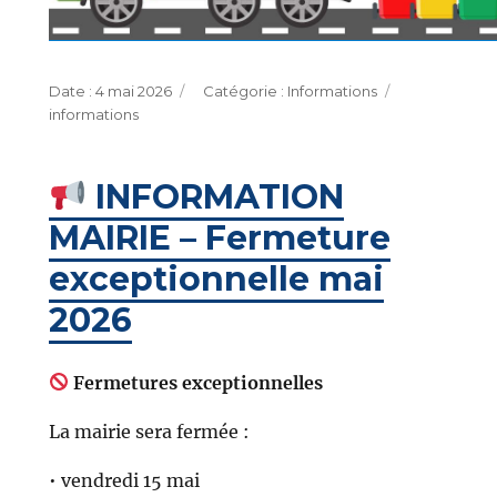
Publié
Catégories
Étiquettes
4 mai 2026
Informations
le
informations
INFORMATION
MAIRIE – Fermeture
exceptionnelle mai
2026
Fermetures exceptionnelles
La mairie sera fermée :
• vendredi 15 mai