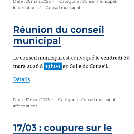
Publié
Catégories
26 mars 2026
Conseil municipal
,
le
Étiquettes
Informations
Conseil municipal
Réunion du conseil
municipal
Le conseil municipal est convoqué le
vendredi 20
mars
2026 à
19h00
en Salle du Conseil.
Détails
Publié
Catégories
17 mars 2026
Conseil municipal
,
le
Informations
17/03 : coupure sur le