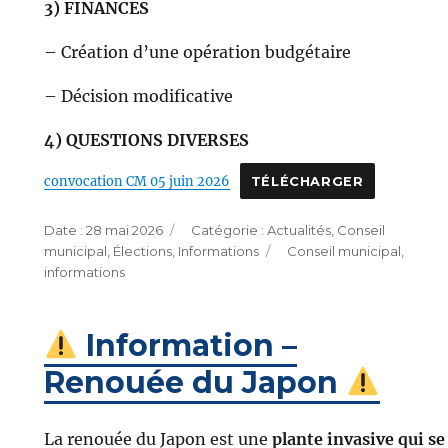
3) FINANCES
– Création d’une opération budgétaire
– Décision modificative
4) QUESTIONS DIVERSES
convocation CM 05 juin 2026
TÉLÉCHARGER
Publié
Catégories
28 mai 2026
Actualités
,
Conseil
le
Étiquettes
municipal
,
Élections
,
Informations
Conseil municipal
,
informations
Information –
Renouée du Japon
La renouée du Japon est une
plante invasive qui se