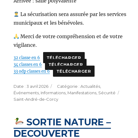
Arrivée : salle polyvalente
La sécurisation sera assurée par les services
municipaux et les bénévoles.
Merci de votre compréhension et de votre
vigilance.
32 classe en 6
TÉLÉCHARGER
34 classes en 6
TÉLÉCHARGER
33 odp classes en 6
TÉLÉCHARGER
Publié
Catégories
3 avril 2026
Actualités
,
le
Étique
Événements
,
Informations
,
Manifestations
,
Sécurité
Saint-André-de-Corcy
SORTIE NATURE –
DECOUVERTE