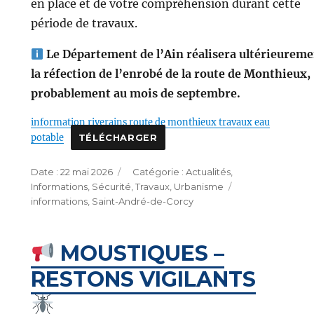
en place et de votre compréhension durant cette
période de travaux.
Le Département de l’Ain réalisera ultérieurem
la réfection de l’enrobé de la route de Monthieux,
probablement au mois de septembre.
information riverains route de monthieux travaux eau
potable
TÉLÉCHARGER
Publié
Catégories
22 mai 2026
Actualités
,
le
Étiquettes
Informations
,
Sécurité
,
Travaux
,
Urbanisme
informations
,
Saint-André-de-Corcy
MOUSTIQUES –
RESTONS VIGILANTS