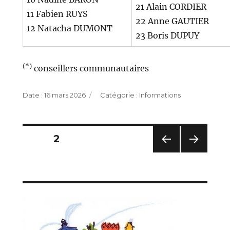
21 Alain CORDIER
11 Fabien RUYS
22 Anne GAUTIER
12 Natacha DUMONT
23 Boris DUPUY
(*)
conseillers communautaires
Publié
Catégories
16 mars 2026
Informations
le
Pagination
PAGE
2
des
PAG
PAG
E
E
publications
PRÉC
SUIV
ÉDE
ANT
NTE
E