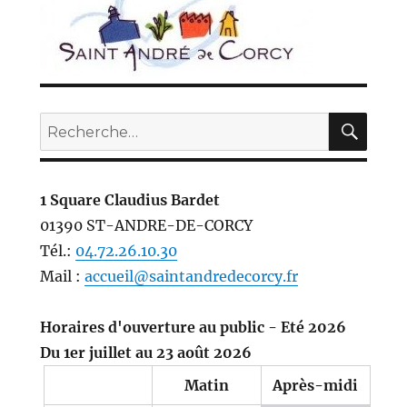
REC
Recherche
pour :
1 Square Claudius Bardet
01390 ST-ANDRE-DE-CORCY
Tél.:
04.72.26.10.30
Mail :
accueil@saintandredecorcy.fr
Horaires d'ouverture au public - Eté 2026
Du 1er juillet au 23 août 2026
Matin
Après-midi