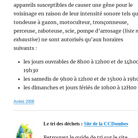
appareils susceptibles de causer une gêne pour le
voisinage en raison de leur intensité sonore tels q
tondeuse à gazon, motoculteur, tronçonneuse,
perceuse, raboteuse, scie, pompe d’arrosage (
liste 
exhaustive
) ne sont autorisés qu’aux horaires
suivants :
les jours ouvrables de 8h00 à 12h00 et de 14h0
19h30
les samedis de 9h00 à 12h00 et de 15h00 à 19h
les dimanches et jours fériés de 10h00 à 12H00
Arrêté 2008
Le tri des déchets :
Site de la CCDombes
Retrouvez le guide de tri sur le site