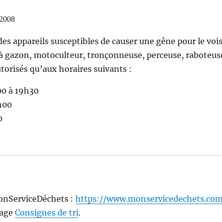
 2008
 des appareils susceptibles de causer une gêne pour le voi
 à gazon, motoculteur, tronçonneuse, perceuse, raboteuse
utorisés qu’aux horaires suivants :
00 à 19h30
h00
0
 MonServiceDéchets :
https://www.monservicedechets.com
page
Consignes de tri
.