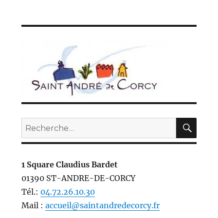
REC
Recherche
pour :
1 Square Claudius Bardet
01390 ST-ANDRE-DE-CORCY
Tél.:
04.72.26.10.30
Mail :
accueil@saintandredecorcy.fr