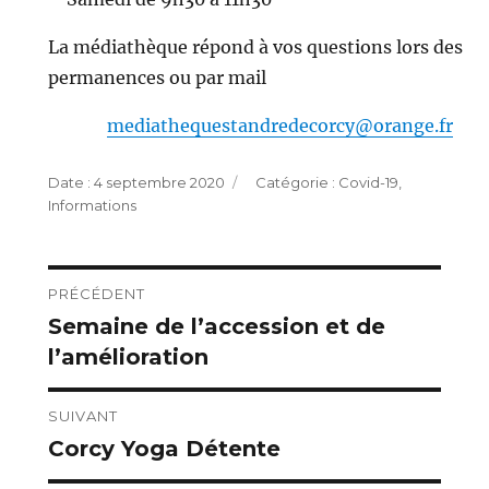
La médiathèque répond à vos questions lors des
permanences ou par mail
mediathequestandredecorcy@orange.fr
Publié
Catégories
4 septembre 2020
Covid-19
,
le
Informations
Navigation
PRÉCÉDENT
Semaine de l’accession et de
Publication
de
l’amélioration
précédente :
l’article
SUIVANT
Corcy Yoga Détente
Publication
suivante :