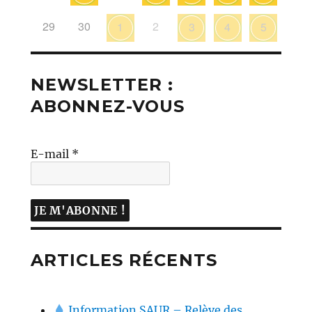
29
30
2
1
3
4
5
NEWSLETTER :
ABONNEZ-VOUS
E-mail
*
ARTICLES RÉCENTS
Information SAUR – Relève des