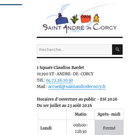
RECH
Recherche
pour :
1 Square Claudius Bardet
01390 ST-ANDRE-DE-CORCY
Tél.:
04.72.26.10.30
Mail :
accueil@saintandredecorcy.fr
Horaires d'ouverture au public - Eté 2026
Du 1er juillet au 23 août 2026
Matin
Après-midi
09h00-
Lundi
Fermé
12h30