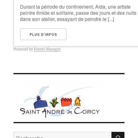
Durant la période du confinement, Aida, une artiste
peintre timide et solitaire, passe des jours et des nuits
dans son atelier, essayant de peindre le [...]
PLUS D’INFOS
Powered by
Events Manager
REC
Recherche