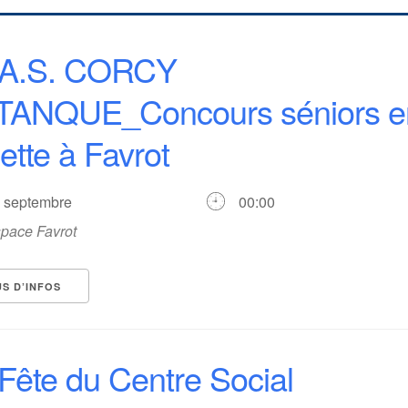
A.S. CORCY
TANQUE_Concours séniors e
plette à Favrot
0 septembre
00:00
pace Favrot
US D’INFOS
Fête du Centre Social