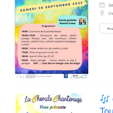
3
Ce
PL
Tou