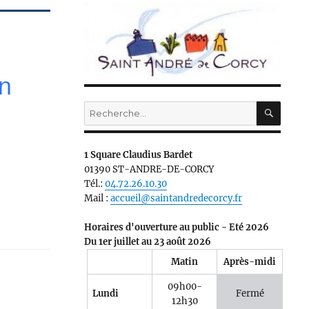
n
RECH
Recherche
pour :
1 Square Claudius Bardet
01390 ST-ANDRE-DE-CORCY
Tél.:
04.72.26.10.30
Mail :
accueil@saintandredecorcy.fr
Horaires d'ouverture au public - Eté 2026
Du 1er juillet au 23 août 2026
Matin
Après-midi
09h00-
Lundi
Fermé
12h30