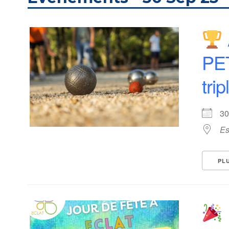
PE
tri
3
Es
PL