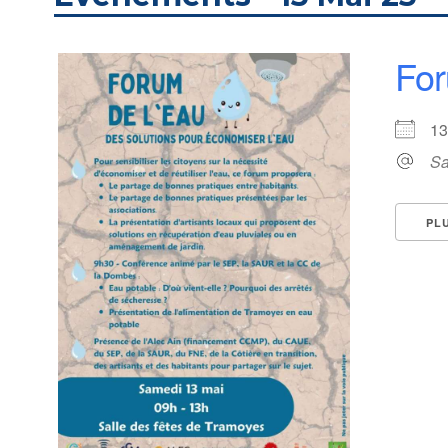
For
1
Sa
PL