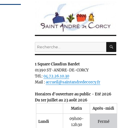
RECH
Recherche
pour :
1 Square Claudius Bardet
01390 ST-ANDRE-DE-CORCY
Tél.:
04.72.26.10.30
Mail :
accueil@saintandredecorcy.fr
Horaires d'ouverture au public - Eté 2026
Du 1er juillet au 23 août 2026
Matin
Après-midi
09h00-
Lundi
Fermé
12h30