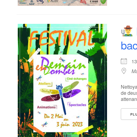
bac
1
Ma
Nettoya
de deux
attenant
PL